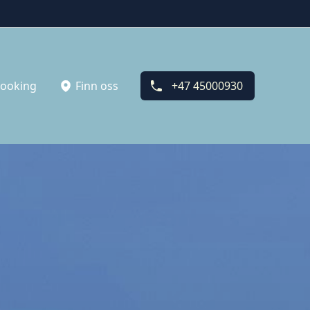
ooking
Finn oss
+47 45000930