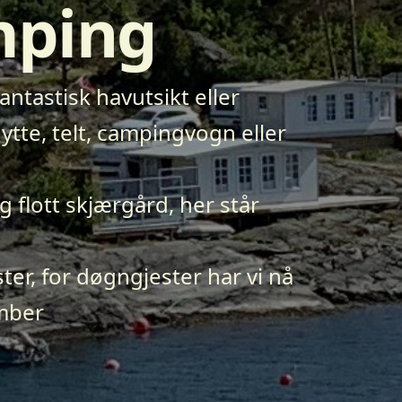
mping
ntastisk havutsikt eller
ytte, telt, campingvogn eller
 flott skjærgård, her står
ster, for døgngjester har vi nå
ember