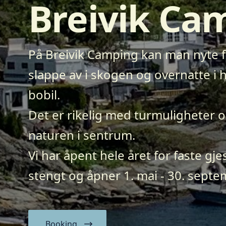
Breivik Ca
På Breivik Camping kan man nyte fa
slappe av i skogen og overnatte i h
bobil.
Det er rikelig med turmuligheter og
naturen i sentrum.
Vi har åpent hele året for faste gje
stengt og åpner 1. mai - 30. sept
Booking